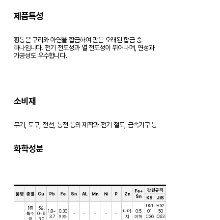
제품특성
황동은 구리와 아연을 합금하여 만든 오래된 합금 중
하나입니다. 전기 전도성과 열 전도성이 뛰어나며, 연성과
가공성도 우수합니다.
소비재
무기, 도구, 전선, 동전 등의 제작과 전기 철도, 금속기구 등
화학성분
관련규격
Fe+
품명
종별
Cu
Pb
Fe
Sn
AL
Mn
Ni
P
Zn
Sn
KS
JIS
D51
H32
1종
59.
1.8~
0.30
나머
0.5
01
50
특수
0~6
–
–
–
–
–
3.7
이하
지
이하
C36
C63
급
3.0