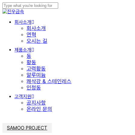
Skip
to
Close
Close
main
Search
Menu
Menu
content
회사소개
회사소개
연혁
오시는 길
제품소개
동
황동
고력황동
알루미늄
쾌삭강 & 스테인레스
인청동
고객지원
공지사항
온라인 문의
SAMOO PROJECT