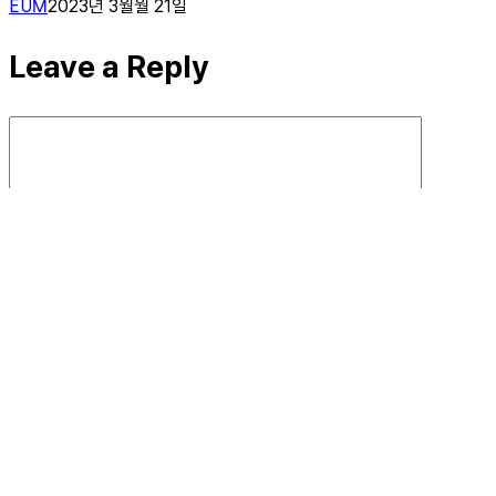
EUM
2023년 3월월 21일
Leave a Reply
Name
*
Email
*
Website
Save my name, email, and website in this
browser for the next time I comment.